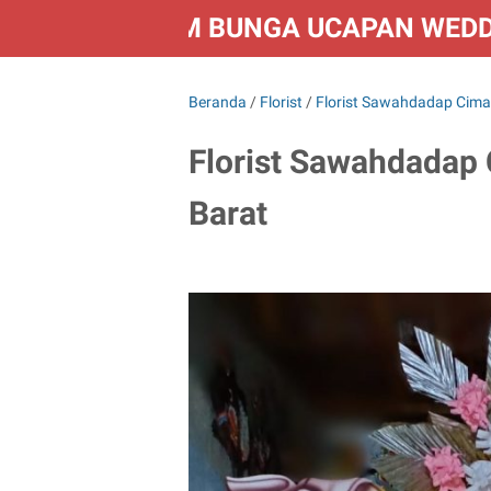
FLORIST KIRIM BUNGA UCAPAN WED
Beranda
/
Florist
/
Florist Sawahdadap Cim
Florist Sawahdada
Barat