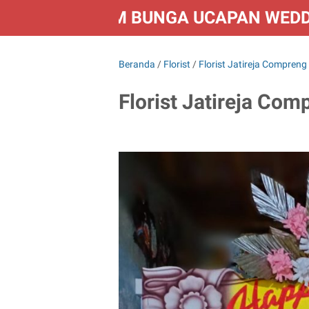
FLORIST KIRIM BUNGA UCAPAN WED
Beranda
/
Florist
/
Florist Jatireja Compren
Florist Jatireja Co