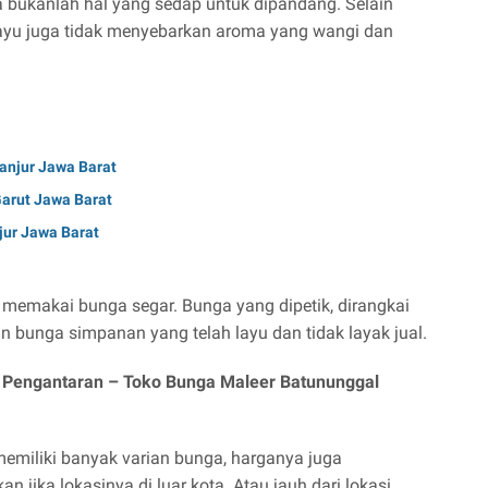
 bukanlah hal yang sedap untuk dipandang. Selain
ayu juga tidak menyebarkan aroma yang wangi dan
ianjur Jawa Barat
Garut Jawa Barat
njur Jawa Barat
 memakai bunga segar. Bunga yang dipetik, dirangkai
n bunga simpanan yang telah layu dan tidak layak jual.
i Pengantaran –
Toko Bunga Maleer Batununggal
memiliki banyak varian bunga, harganya juga
 jika lokasinya di luar kota. Atau jauh dari lokasi